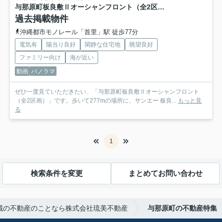
与那原町板良敷Ⅱオーシャンフロント（全2区画）
過去掲載物件
沖縄都市モノレール「首里」駅 徒歩77分
電気有
陽当り良好
閑静な住宅地
眺望良好
ファミリー向け
海が近い
動画
パノラマ
ぜひ一度見ていただきたい、「与那原町板良敷Ⅱオーシャンフロント
（全2区画）」です。歩いて277mの場所に、サンエー 板良...
もっと見
る
1
検索条件を変更
まとめてお問い合わせ
域の不動産のことなら株式会社琉美不動産
与那原町の不動産特集