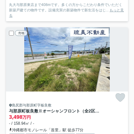
丸大与那原東店まで408mです。多くの方からこだわり条件でいただく
新築戸建ての物件です。設備充実の新築物件で新生活をはじ...
もっと見
る
売地
島尻郡与那原町字板良敷
与那原町板良敷Ⅱオーシャンフロント（全2区画）2号地
3,498
万円
- / 158.94㎡ / -
沖縄都市モノレール「首里」駅 徒歩77分