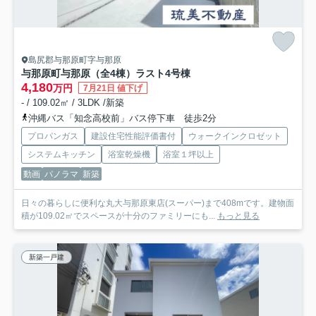
島尻郡与那原町字与那原
与那原町与那原（全4棟）ラスト4号棟
4,180
万円
7月21日 値下げ
- / 109.02㎡ / 3LDK /新築
沖縄バス「知念高校前」バス停下車 徒歩2分
プロパンガス
建設住宅性能評価書付
ウォークインクロゼット
システムキッチン
浴室乾燥機
浴室１坪以上
動画
パノラマ
新築
日々の暮らしに便利な丸大与那原東店(スーパー)まで408mです。建物面
積が109.02㎡でスペースが十分のファミリーにも...
もっと見る
新築一戸建