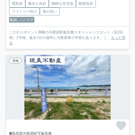
電気有
陽当り良好
閑静な住宅地
眺望良好
ファミリー向け
海が近い
動画
パノラマ
こだわりポイント満載の与那原町板良敷Ⅱオーシャンフロント（全2区
画）2号地。徒歩7分の場所に与那原東小学校があります。こ...
もっと見
る
売地
島尻郡与那原町字板良敷