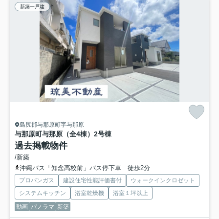
新築一戸建
島尻郡与那原町字与那原
与那原町与那原（全4棟）2号棟
過去掲載物件
/新築
沖縄バス「知念高校前」バス停下車 徒歩2分
プロパンガス
建設住宅性能評価書付
ウォークインクロゼット
システムキッチン
浴室乾燥機
浴室１坪以上
動画
パノラマ
新築