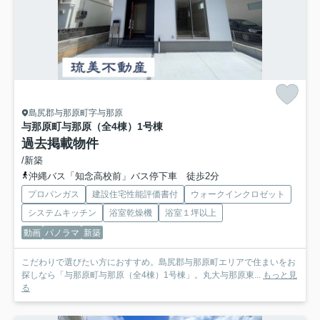
島尻郡与那原町字与那原
与那原町与那原（全4棟）1号棟
過去掲載物件
/新築
沖縄バス「知念高校前」バス停下車 徒歩2分
プロパンガス
建設住宅性能評価書付
ウォークインクロゼット
システムキッチン
浴室乾燥機
浴室１坪以上
動画
パノラマ
新築
こだわりで選びたい方におすすめ。島尻郡与那原町エリアで住まいをお
探しなら「与那原町与那原（全4棟）1号棟」。丸大与那原東...
もっと見
る