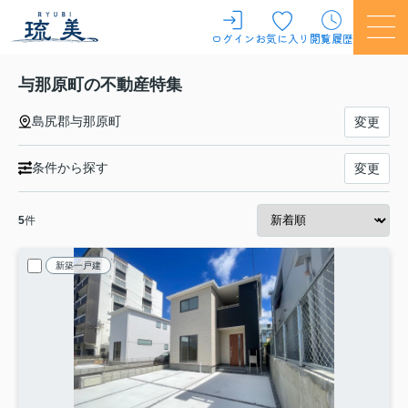
ログイン
お気に入り
閲覧履歴
与那原町の不動産特集
島尻郡与那原町
変更
条件から探す
変更
5
件
新築一戸建