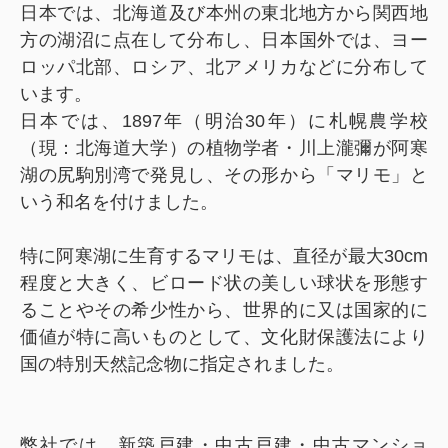
日本では、北海道及び本州の東北地方から関西地
方の湖沼に点在して分布し、日本国外では、ヨー
ロッパ北部、ロシア、北アメリカなどに分布して
います。
日本では、1897年（明治30年）に札幌農学校
（現：北海道大学）の植物学者・川上瀧彌が阿寒
湖の尻駒別湾で発見し、その形から「マリモ」と
いう和名を付けました。
特に阿寒湖に生育するマリモは、直径が最大30cm
程度と大きく、ビロード状の美しい球状を形態す
ることやその希少性から、世界的に又は国家的に
価値が特に高いものとして、文化財保護法により
国の特別天然記念物に指定されました。
弊社では、新築戸建・中古戸建・中古マンショ