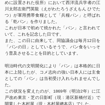
めに設置された役所）において西洋流兵学者の江
川太郎左衛門英龍（えがわたろうざえもん ひでた
つ）が軍用携帯食糧として「兵糧パン」と呼ばれ
る「乾パン」を作りました。
これが日本で初めて焼かれた「パン」と言われて
いて、これを記念した日です。
また、この日に由来して、同協議会は毎月12日を
「パンの日」としているそうで、パン食をいっそ
う普及させることを目的としています。
明治時代の文明開化により「パン」は本格的に日
本に上陸したが、コメ志向の強い日本人には主食
としての「パン」は当初受け入れられませんでし
た。
この状況を変えたのが、1869年（明治2年）に江
戸改め東京・芝の日影町（現：港区新橋付近）で
開業した木村屋（現：木村屋總本店）でした。