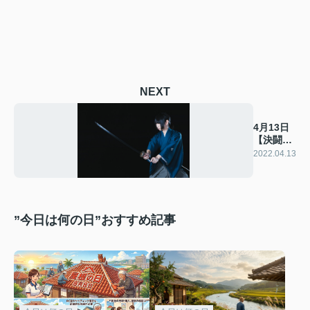
NEXT
4月13日
【決闘の
日】
2022.04.13
”今日は何の日”おすすめ記事