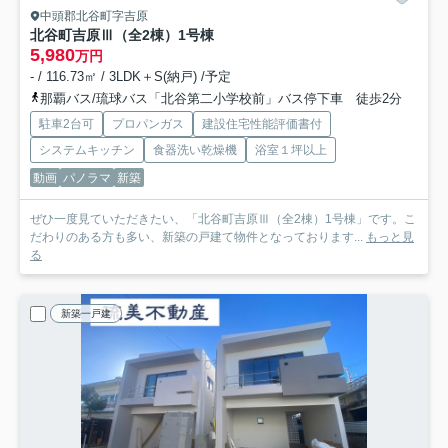
中頭郡北谷町字吉原
北谷町吉原Ⅲ（全2棟）1号棟
5,980
万円
- / 116.73㎡ / 3LDK＋S(納戸) /予定
那覇バス/琉球バス「北谷第二小学校前」バス停下車 徒歩2分
駐車2台可
プロパンガス
建設住宅性能評価書付
システムキッチン
食器洗い乾燥機
浴室１坪以上
動画
パノラマ
新築
ぜひ一度見ていただきたい、「北谷町吉原Ⅲ（全2棟）1号棟」です。こ
だわりのある方も多い、新築の戸建て物件となっております...
もっと見
る
新築一戸建