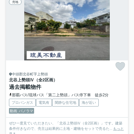
売地
中頭郡北谷町字上勢頭
北谷上勢頭Ⅳ（全2区画）
過去掲載物件
那覇バス/琉球バス「第二上勢頭」バス停下車 徒歩2分
プロパンガス
電気有
閑静な住宅地
海が近い
動画
パノラマ
ぜひ一度見ていただきたい、「北谷上勢頭Ⅳ（全2区画）」です。建築
条件付きなので、売主は結果的に土地・建物をセットで売るた...
もっと
見る