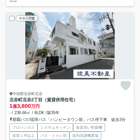
中古一戸建
中頭郡北谷町北谷
北谷町北谷2丁目（賃貸併用住宅）
1
3,800
億
万円
- / 238.66㎡ / 9LDK /築35年
那覇バス/琉球バス「ハンビータウン前」バス停下車 徒歩3分
プロパンガス
システムキッチン
食器洗い乾燥機
浴室１坪以上
バス・トイレ別
室内洗濯機置場