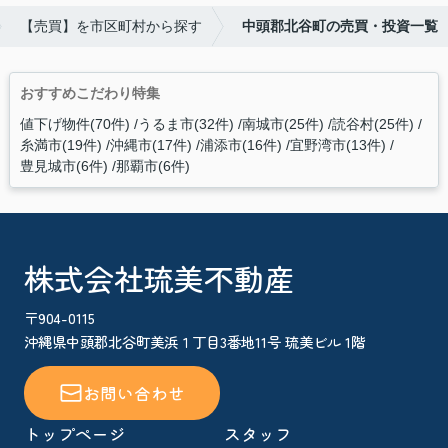
【売買】を市区町村から探す
中頭郡北谷町の売買・投資一覧
おすすめこだわり特集
値下げ物件(70件)
うるま市(32件)
南城市(25件)
読谷村(25件)
糸満市(19件)
沖縄市(17件)
浦添市(16件)
宜野湾市(13件)
豊見城市(6件)
那覇市(6件)
株式会社琉美不動産
〒904-0115
沖縄県中頭郡北谷町美浜１丁目3番地11号 琉美ビル 1階
お問い合わせ
トップページ
スタッフ