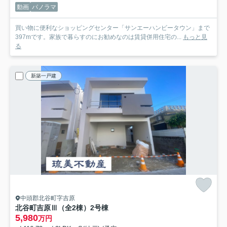
動画
パノラマ
買い物に便利なショッピングセンター「サンエーハンビータウン」まで
397mです。家族で暮らすのにお勧めなのは賃貸併用住宅の...
もっと見
る
新築一戸建
中頭郡北谷町字吉原
北谷町吉原Ⅲ（全2棟）2号棟
5,980
万円