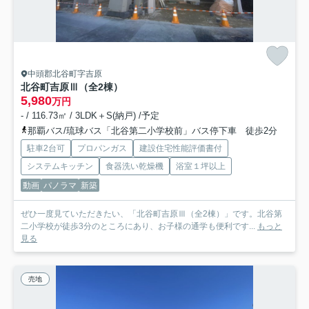
中頭郡北谷町字吉原
北谷町吉原Ⅲ（全2棟）
5,980
万円
- / 116.73㎡ / 3LDK＋S(納戸) /予定
那覇バス/琉球バス「北谷第二小学校前」バス停下車 徒歩2分
駐車2台可
プロパンガス
建設住宅性能評価書付
システムキッチン
食器洗い乾燥機
浴室１坪以上
動画
パノラマ
新築
ぜひ一度見ていただきたい、「北谷町吉原Ⅲ（全2棟）」です。北谷第
二小学校が徒歩3分のところにあり、お子様の通学も便利です...
もっと
見る
売地