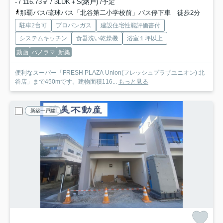
- / 116.73㎡ / 3LDK＋S(納戸) /予定
那覇バス/琉球バス「北谷第二小学校前」バス停下車 徒歩2分
駐車2台可
プロパンガス
建設住宅性能評価書付
システムキッチン
食器洗い乾燥機
浴室１坪以上
動画
パノラマ
新築
便利なスーパー「FRESH PLAZA Union(フレッシュプラザユニオン) 北
谷店」まで450mです。建物面積116...
もっと見る
新築一戸建